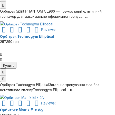
Орбітрек Spirit PHANTOM CE980 — преміальний еліптичний
тренажер для максимально ефективних тренувань..
Reviews:
Орбітрек Technogym Elliptical
257250 грн
Купить
Орбітрек Technogym EllipticalЗагальне тренування тіла без
негативного впливуTechnogym Elliptical – ц..
Reviews:
Орбитрек Matrix E1x б/у
152100 грн