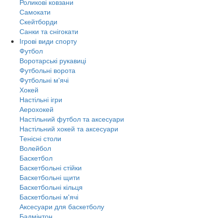
Роликові ковзани
Самокати
Скейтборди
Санки та снігокати
Ігрові види спорту
Футбол
Воротарські рукавиці
Футбольні ворота
Футбольні м'ячі
Хокей
Настільні ігри
Аерохокей
Настільний футбол та аксесуари
Настільний хокей та аксесуари
Тенісні столи
Волейбол
Баскетбол
Баскетбольні стійки
Баскетбольні щити
Баскетбольні кільця
Баскетбольні м'ячі
Аксесуари для баскетболу
Бадмінтон