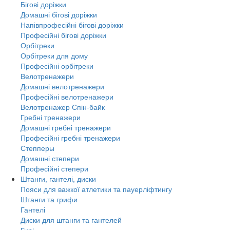
Бігові доріжки
Домашні бігові доріжки
Напівпрофесійні бігові доріжки
Професійні бігові доріжки
Орбітреки
Орбітреки для дому
Професійні орбітреки
Велотренажери
Домашні велотренажери
Професійні велотренажери
Велотренажер Спін-байк
Гребні тренажери
Домашні гребні тренажери
Професійні гребні тренажери
Степперы
Домашні степери
Професійні степери
Штанги, гантелі, диски
Пояси для важкої атлетики та пауерліфтингу
Штанги та грифи
Гантелі
Диски для штанги та гантелей
Гирі