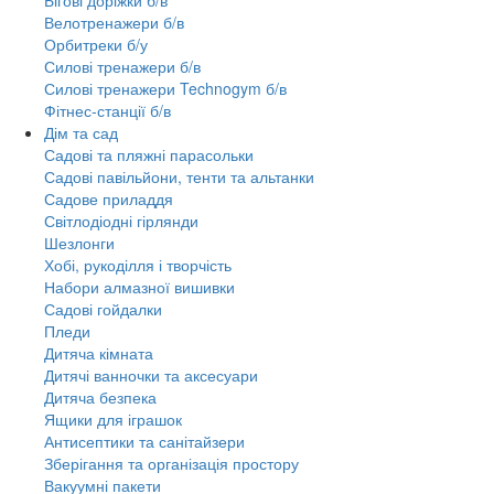
Велотренажери б/в
Орбитреки б/у
Силові тренажери б/в
Силові тренажери Technogym б/в
Фітнес-станції б/в
Дім та сад
Садові та пляжні парасольки
Садові павільйони, тенти та альтанки
Садове приладдя
Світлодіодні гірлянди
Шезлонги
Хобі, рукоділля і творчість
Набори алмазної вишивки
Садові гойдалки
Пледи
Дитяча кімната
Дитячі ванночки та аксесуари
Дитяча безпека
Ящики для іграшок
Антисептики та санітайзери
Зберігання та організація простору
Вакуумні пакети