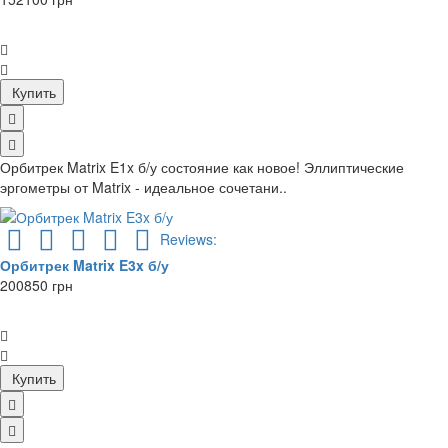
Купить
Орбитрек Matrix E1x б/у состояние как новое! Эллиптические
эргометры от Matrix - идеальное сочетани..
Reviews:
Орбитрек Matrix E3x б/у
200850 грн
Купить