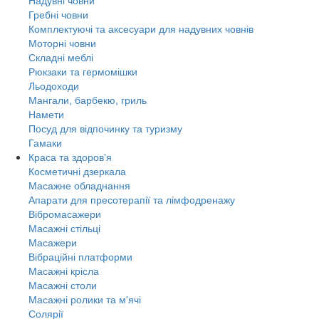
Гребні човни
Комплектуючі та аксесуари для надувних човнів
Моторні човни
Складні меблі
Рюкзаки та гермомішки
Льодоходи
Мангали, барбекю, гриль
Намети
Посуд для відпочинку та туризму
Гамаки
Краса та здоров'я
Косметичні дзеркала
Масажне обладнання
Апарати для пресотерапії та лімфодренажу
Вібромасажери
Масажні стільці
Масажери
Вібраційні платформи
Масажні крісла
Масажні столи
Масажні ролики та м'ячі
Солярії