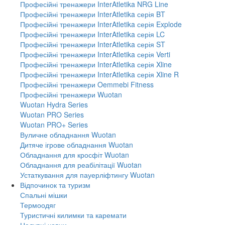
Професійні тренажери InterAtletika NRG Line
Професійні тренажери InterAtletika серія BT
Професійні тренажери InterAtletika серія Explode
Професійні тренажери InterAtletika серія LC
Професійні тренажери InterAtletika серія ST
Професійні тренажери InterAtletika серія Verti
Професійні тренажери InterAtletika серія Xline
Професійні тренажери InterAtletika серія Xline R
Професійні тренажери Oemmebi Fitness
Професійні тренажери Wuotan
Wuotan Hydra Series
Wuotan PRO Series
Wuotan PRO+ Series
Вуличне обладнання Wuotan
Дитяче ігрове обладнання Wuotan
Обладнання для кросфіт Wuotan
Обладнання для реабілітації Wuotan
Устаткування для пауерліфтингу Wuotan
Відпочинок та туризм
Спальні мішки
Термоодяг
Туристичні килимки та каремати
Надувні човни