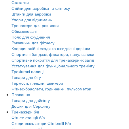
Скакалки
Стійки для аеробіки та фітнесу
Штанги для аеробіки
Упори для віджимань
Тренажери для розтяжки
Обважнювачі
Пояс для схуднення
Рукавички для фітнесу
Координаційні сходи та швидкісні доріжки
Спортивні бандажі, фіксатори, напульсники
Спортивне покриття для тренажерних залів
Устаткування для функціонального тренінгу
Трекінгові палиці
Товари для бігу
Термоси, пляшки, шейкери
Фітнес-браслети, годинники, пульсометри
Плавання
Товари для дайвінгу
Дошки для Серфінгу
Тренажери б/в
Фітнес-станції б/в
Сходи-ескалатори Climbmill Б/в
Бігові доріжки б/в