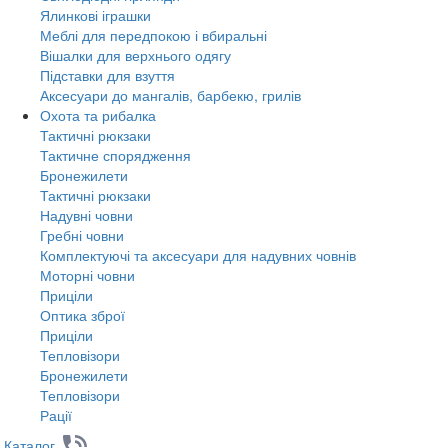
Ялинкові іграшки
Меблі для передпокою і вбиральні
Вішалки для верхнього одягу
Підставки для взуття
Аксесуари до мангалів, барбекю, грилів
Охота та рибалка
Тактичні рюкзаки
Тактичне спорядження
Бронежилети
Тактичні рюкзаки
Надувні човни
Гребні човни
Комплектуючі та аксесуари для надувних човнів
Моторні човни
Приціли
Оптика зброї
Приціли
Тепловізори
Бронежилети
Тепловізори
Рації
Каталог