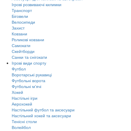
Ігрові розвиваючі килимки
Транспорт
Біговели
Велосипеди
Захист
Ковзани
Роликові ковзани
Самокати
Скейтборди
Санки та снігокати
Ігрові види спорту
Футбол
Воротарські рукавиці
Футбольні ворота
Футбольні м'ячі
Хокей
Настільні ігри
Аерохокей
Настільний футбол та аксесуари
Настільний хокей та аксесуари
Тенісні столи
Волейбол