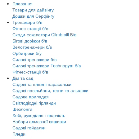
Плавання
Товари для дайвінгу
Дошки для Серфінгу
Тренажери б/в
Фітнес-станції б/в
Сходи-ескалатори Climbmill Б/в
Бігові доріжки б/в
Велотренажери б/в
Орбитреки б/у
Силові тренажери б/в
Силові тренажери Technogym б/в
Фітнес-станції б/в
Дім та сад
Садові та пляжні парасольки
Садові павільйони, тенти та альтанки
Садове приладдя
Світлодіодні гірлянди
Шезлонги
Хобі, рукоділля і творчість
Набори алмазної вишивки
Садові гойдалки
Пледи