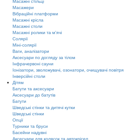
Масажні стільці
Масажери
Вібраційні платформи
Масажні крісла
Масажні столи
Масажні ролики та м'ячі
Солярії
Міні-солярії
Ваги, аналізатори
Аксесуари по догляду за тілом
Інфрачервоні сауни
Іонізатори, зволожувачі, озонатори, очищувачі повітря
Інверсійні столи
Дітям
Батути та аксесуари
Аксесуари до батутів
Батути
Шведські стінки та дитячі кутки
Шведські стінки
Опції
Турники та бруси
Басейни надувні
Аксесуари для колясок та автокрісел