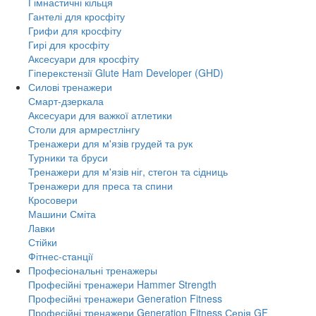
Гімнастичні кільця
Гантелі для кросфіту
Грифи для кросфіту
Гирі для кросфіту
Аксесуари для кросфіту
Гіперекстензії Glute Ham Developer (GHD)
Силові тренажери
Смарт-дзеркала
Аксесуари для важкої атлетики
Столи для армрестлінгу
Тренажери для м'язів грудей та рук
Турники та бруси
Тренажери для м'язів ніг, стегон та сідниць
Тренажери для преса та спини
Кросовери
Машини Сміта
Лавки
Стійки
Фітнес-станції
Професіональні тренажеры
Професійні тренажери Hammer Strength
Професійні тренажери Generation Fitness
Професійні тренажери Generation Fitness Серія GF