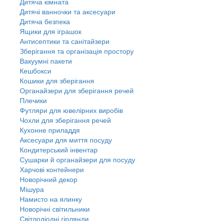
Дитяча кімната
Дитячі ванночки та аксесуари
Дитяча безпека
Ящики для іграшок
Антисептики та санітайзери
Зберігання та організація простору
Вакуумні пакети
Кешбокси
Кошики для зберігання
Органайзери для зберігання речей
Плечики
Футляри для ювелірних виробів
Чохли для зберігання речей
Кухонне приладдя
Аксесуари для миття посуду
Кондитерський інвентар
Сушарки й органайзери для посуду
Харчові контейнери
Новорічний декор
Мішура
Намисто на ялинку
Новорічні світильники
Світлодіодні гірлянди