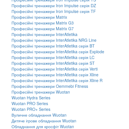
Професійні тренажери Iron Impulse серія DZ
Професійні тренажери Iron Impulse серія TF
Професійні тренажери Matrix
Професійні тренажери Matrix G3
Професійні тренажери Matrix G7
Професійні тренажери InterAtletika
Професійні тренажери InterAtletika NRG Line
Професійні тренажери InterAtletika серія BT
Професійні тренажери InterAtletika серія Explode
Професійні тренажери InterAtletika серія LC
Професійні тренажери InterAtletika серія ST
Професійні тренажери InterAtletika серія Verti
Професійні тренажери InterAtletika серія Xline
Професійні тренажери InterAtletika серія Xline R
Професійні тренажери Oemmebi Fitness
Професійні тренажери Wuotan
Wuotan Hydra Series
Wuotan PRO Series
Wuotan PRO+ Series
Вуличне обладнання Wuotan
Дитяче ігрове обладнання Wuotan
Обладнання для кросфіт Wuotan