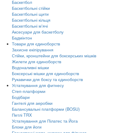
Баскетбол
Баскетбольні стійки
Баскетбольні щити
Баскетбольні кільця
Баскетбольні м'ячі
Аксесуари для баскетболу
Бадмінтон
Товари для єдиноборств
Захисне екіпірування
Стійки, кронштейни для боксерських мішків
Жилети для єдиноборств
Водоналивні мішки
Боксерські мішки для єдиноборств
Рукавички для боксу та єдиноборств
Устаткування для фитнесу
Степ-платформи
Бодібари
Гантелі для аеробіки
Балансувальні платформи (BOSU)
Петлі TRX
Устаткування для Пілатес та Йога
Блоки для йоги
Гімнастичні мати, килими для фітнеса