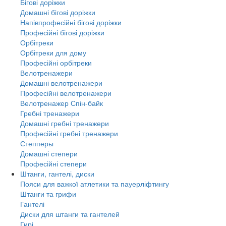
Бігові доріжки
Домашні бігові доріжки
Напівпрофесійні бігові доріжки
Професійні бігові доріжки
Орбітреки
Орбітреки для дому
Професійні орбітреки
Велотренажери
Домашні велотренажери
Професійні велотренажери
Велотренажер Спін-байк
Гребні тренажери
Домашні гребні тренажери
Професійні гребні тренажери
Степперы
Домашні степери
Професійні степери
Штанги, гантелі, диски
Пояси для важкої атлетики та пауерліфтингу
Штанги та грифи
Гантелі
Диски для штанги та гантелей
Гирі