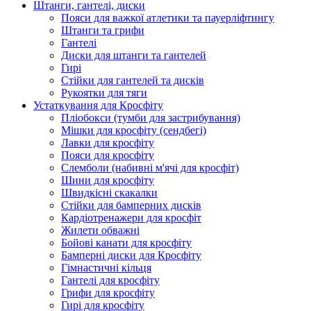
Штанги, гантелі, диски
Пояси для важкої атлетики та пауерліфтингу
Штанги та грифи
Гантелі
Диски для штанги та гантелей
Гирі
Стійки для гантелей та дисків
Рукоятки для тяги
Устаткування для Кросфіту
Пліобокси (тумби для застрибування)
Мішки для кросфіту (сендбегі)
Лавки для кросфіту
Пояси для кросфіту
Слемболи (набивні м'ячі для кросфіт)
Шини для кросфіту
Швидкісні скакалки
Стійки для бамперних дисків
Кардіотренажери для кросфіт
Жилети обважні
Бойові канати для кросфіту
Бамперні диски для Кросфіту
Гімнастичні кільця
Гантелі для кросфіту
Грифи для кросфіту
Гирі для кросфіту