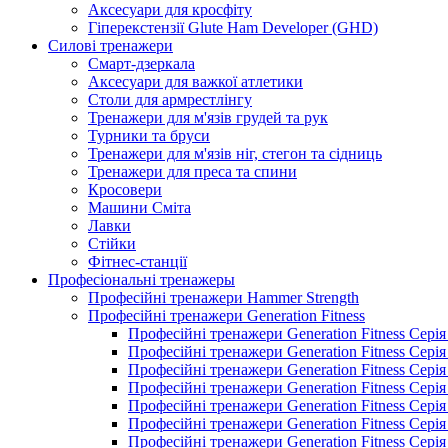
Аксесуари для кросфіту
Гіперекстензії Glute Ham Developer (GHD)
Силові тренажери
Смарт-дзеркала
Аксесуари для важкої атлетики
Столи для армрестлінгу
Тренажери для м'язів грудей та рук
Турники та бруси
Тренажери для м'язів ніг, стегон та сідниць
Тренажери для преса та спини
Кросовери
Машини Сміта
Лавки
Стійки
Фітнес-станції
Професіональні тренажеры
Професійні тренажери Hammer Strength
Професійні тренажери Generation Fitness
Професійні тренажери Generation Fitness Сері
Професійні тренажери Generation Fitness Сері
Професійні тренажери Generation Fitness Сері
Професійні тренажери Generation Fitness Сері
Професійні тренажери Generation Fitness Сер
Професійні тренажери Generation Fitness Сері
Професійні тренажери Generation Fitness Сері