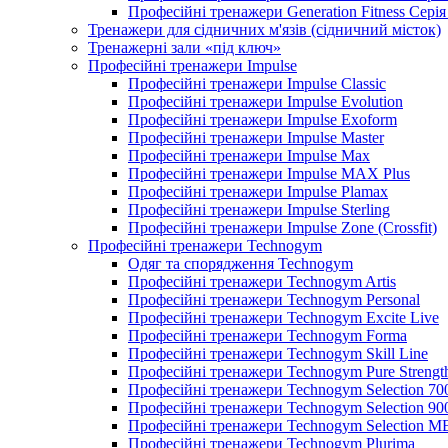
Професійні тренажери Generation Fitness Сері
Тренажери для сідничних м'язів (сідничний місток)
Тренажерні зали «під ключ»
Професійні тренажери Impulse
Професійні тренажери Impulse Classic
Професійні тренажери Impulse Evolution
Професійні тренажери Impulse Exoform
Професійні тренажери Impulse Master
Професійні тренажери Impulse Max
Професійні тренажери Impulse MAX Plus
Професійні тренажери Impulse Plamax
Професійні тренажери Impulse Sterling
Професійні тренажери Impulse Zone (Crossfit)
Професійні тренажери Technogym
Одяг та спорядження Technogym
Професійні тренажери Technogym Artis
Професійні тренажери Technogym Personal
Професійні тренажери Technogym Excite Live
Професійні тренажери Technogym Forma
Професійні тренажери Technogym Skill Line
Професійні тренажери Technogym Pure Strengt
Професійні тренажери Technogym Selection 70
Професійні тренажери Technogym Selection 90
Професійні тренажери Technogym Selection 
Професійні тренажери Technogym Plurima