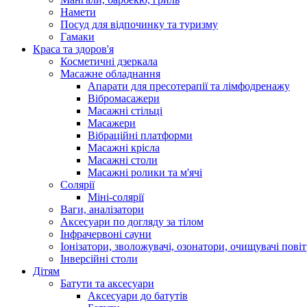
Намети
Посуд для відпочинку та туризму
Гамаки
Краса та здоров'я
Косметичні дзеркала
Масажне обладнання
Апарати для пресотерапії та лімфодренажу
Вібромасажери
Масажні стільці
Масажери
Вібраційні платформи
Масажні крісла
Масажні столи
Масажні ролики та м'ячі
Солярії
Міні-солярії
Ваги, аналізатори
Аксесуари по догляду за тілом
Інфрачервоні сауни
Іонізатори, зволожувачі, озонатори, очищувачі повіт
Інверсійні столи
Дітям
Батути та аксесуари
Аксесуари до батутів