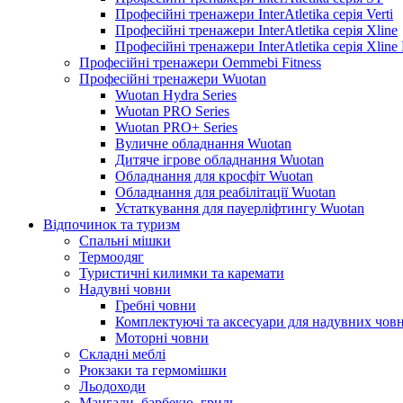
Професійні тренажери InterAtletika серія Verti
Професійні тренажери InterAtletika серія Xline
Професійні тренажери InterAtletika серія Xline
Професійні тренажери Oemmebi Fitness
Професійні тренажери Wuotan
Wuotan Hydra Series
Wuotan PRO Series
Wuotan PRO+ Series
Вуличне обладнання Wuotan
Дитяче ігрове обладнання Wuotan
Обладнання для кросфіт Wuotan
Обладнання для реабілітації Wuotan
Устаткування для пауерліфтингу Wuotan
Відпочинок та туризм
Спальні мішки
Термоодяг
Туристичні килимки та каремати
Надувні човни
Гребні човни
Комплектуючі та аксесуари для надувних човн
Моторні човни
Складні меблі
Рюкзаки та гермомішки
Льодоходи
Мангали, барбекю, гриль