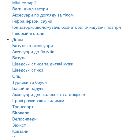
Міні-солярії
Ваги, аналізатори
Аксесуари по догляду за тілом
Інфрачервоні сауни
Іонізатори, зволожувачі, озонатори, очищувачі повітря
Інверсійні столи
Дітям
Батути та аксесуари
Аксесуари до батутів
Батути
Шведські стінки та дитячі кутки
Шведські стінки
Опції
Турники та бруси
Басейни надувні
Аксесуари для колясок та автокрісел
Ігрові розвиваючі килимки
Транспорт
Біговели
Велосипеди
Захист
Ковзани
Роликові ковзани