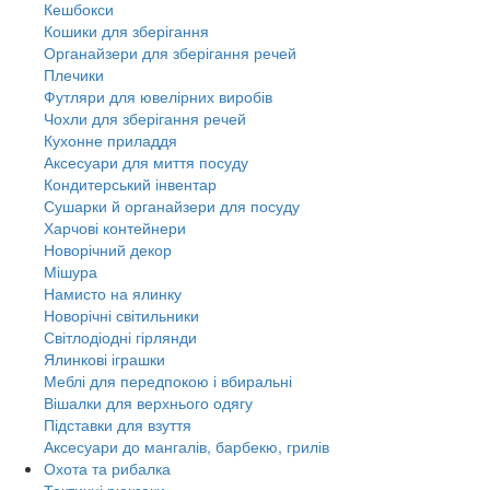
Кешбокси
Кошики для зберігання
Органайзери для зберігання речей
Плечики
Футляри для ювелірних виробів
Чохли для зберігання речей
Кухонне приладдя
Аксесуари для миття посуду
Кондитерський інвентар
Сушарки й органайзери для посуду
Харчові контейнери
Новорічний декор
Мішура
Намисто на ялинку
Новорічні світильники
Світлодіодні гірлянди
Ялинкові іграшки
Меблі для передпокою і вбиральні
Вішалки для верхнього одягу
Підставки для взуття
Аксесуари до мангалів, барбекю, грилів
Охота та рибалка
Тактичні рюкзаки