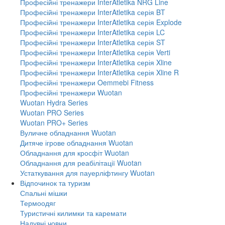
Професійні тренажери InterAtletika NRG Line
Професійні тренажери InterAtletika серія BT
Професійні тренажери InterAtletika серія Explode
Професійні тренажери InterAtletika серія LC
Професійні тренажери InterAtletika серія ST
Професійні тренажери InterAtletika серія Verti
Професійні тренажери InterAtletika серія Xline
Професійні тренажери InterAtletika серія Xline R
Професійні тренажери Oemmebi Fitness
Професійні тренажери Wuotan
Wuotan Hydra Series
Wuotan PRO Series
Wuotan PRO+ Series
Вуличне обладнання Wuotan
Дитяче ігрове обладнання Wuotan
Обладнання для кросфіт Wuotan
Обладнання для реабілітації Wuotan
Устаткування для пауерліфтингу Wuotan
Відпочинок та туризм
Спальні мішки
Термоодяг
Туристичні килимки та каремати
Надувні човни