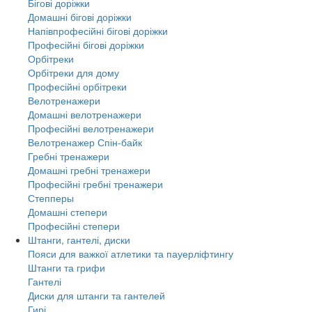
Бігові доріжки
Домашні бігові доріжки
Напівпрофесійні бігові доріжки
Професійні бігові доріжки
Орбітреки
Орбітреки для дому
Професійні орбітреки
Велотренажери
Домашні велотренажери
Професійні велотренажери
Велотренажер Спін-байк
Гребні тренажери
Домашні гребні тренажери
Професійні гребні тренажери
Степперы
Домашні степери
Професійні степери
Штанги, гантелі, диски
Пояси для важкої атлетики та пауерліфтингу
Штанги та грифи
Гантелі
Диски для штанги та гантелей
Гирі