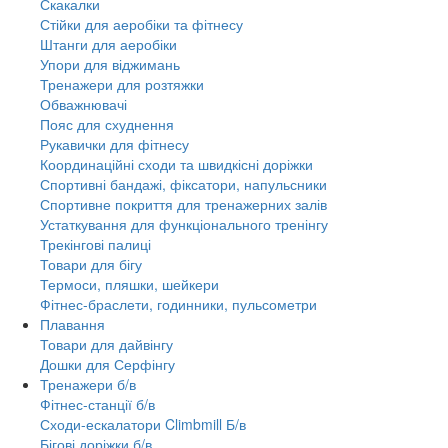
Скакалки
Стійки для аеробіки та фітнесу
Штанги для аеробіки
Упори для віджимань
Тренажери для розтяжки
Обважнювачі
Пояс для схуднення
Рукавички для фітнесу
Координаційні сходи та швидкісні доріжки
Спортивні бандажі, фіксатори, напульсники
Спортивне покриття для тренажерних залів
Устаткування для функціонального тренінгу
Трекінгові палиці
Товари для бігу
Термоси, пляшки, шейкери
Фітнес-браслети, годинники, пульсометри
Плавання
Товари для дайвінгу
Дошки для Серфінгу
Тренажери б/в
Фітнес-станції б/в
Сходи-ескалатори Climbmill Б/в
Бігові доріжки б/в