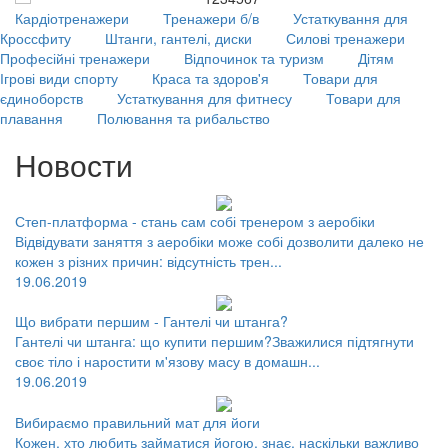
Кардіотренажери
Тренажери б/в
Устаткування для
Кроссфиту
Штанги, гантелі, диски
Силові тренажери
Професійні тренажери
Відпочинок та туризм
Дітям
Ігрові види спорту
Краса та здоров'я
Товари для
єдиноборств
Устаткування для фитнесу
Товари для
плавання
Полювання та рибальство
Новости
Степ-платформа - стань сам собі тренером з аеробіки
Відвідувати заняття з аеробіки може собі дозволити далеко не
кожен з різних причин: відсутність трен...
19.06.2019
Що вибрати першим - Гантелі чи штанга?
Гантелі чи штанга: що купити першим?Зважилися підтягнути
своє тіло і наростити м'язову масу в домашн...