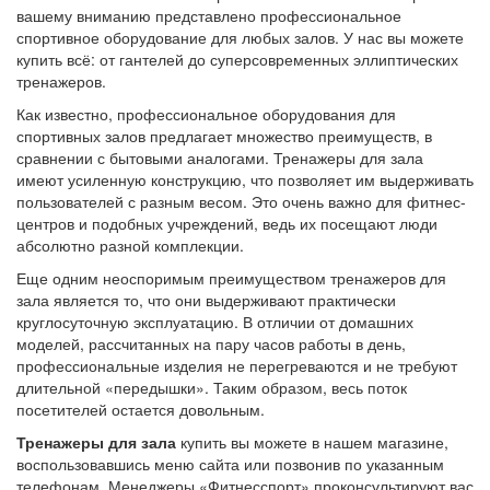
Ни для кого не секрет, что современные спортивные залы
должны быть оборудованы тренажерами разного типа и
уровня для того, чтобы удовлетворять потребностям всех
посетителей. В нашем интернет-магазине «Фитнесспорт»
вашему вниманию представлено профессиональное
спортивное оборудование для любых залов. У нас вы можете
купить всё: от гантелей до суперсовременных эллиптических
тренажеров.
Как известно, профессиональное оборудования для
спортивных залов предлагает множество преимуществ, в
сравнении с бытовыми аналогами. Тренажеры для зала
имеют усиленную конструкцию, что позволяет им выдерживать
пользователей с разным весом. Это очень важно для фитнес-
центров и подобных учреждений, ведь их посещают люди
абсолютно разной комплекции.
Еще одним неоспоримым преимуществом тренажеров для
зала является то, что они выдерживают практически
круглосуточную эксплуатацию. В отличии от домашних
моделей, рассчитанных на пару часов работы в день,
профессиональные изделия не перегреваются и не требуют
длительной «передышки». Таким образом, весь поток