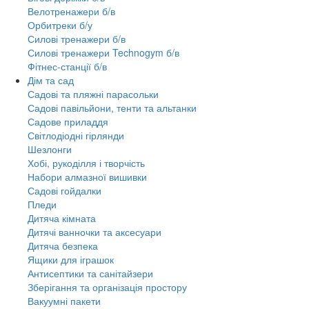
Велотренажери б/в
Орбитреки б/у
Силові тренажери б/в
Силові тренажери Technogym б/в
Фітнес-станції б/в
Дім та сад
Садові та пляжні парасольки
Садові павільйони, тенти та альтанки
Садове приладдя
Світлодіодні гірлянди
Шезлонги
Хобі, рукоділля і творчість
Набори алмазної вишивки
Садові гойдалки
Пледи
Дитяча кімната
Дитячі ванночки та аксесуари
Дитяча безпека
Ящики для іграшок
Антисептики та санітайзери
Зберігання та організація простору
Вакуумні пакети