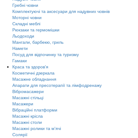
Гребні човни
Комплектуючі та аксесуари для надувних човнів
Моторні човни
Складні меблі
Рюкзаки та гермомішки
Льодоходи
Мангали, барбекю, гриль
Намети
Посуд для відпочинку та туризму
Гамаки
Краса та здоров'я
Косметичні дзеркала
Масажне обладнання
Апарати для пресотерапії та лімфодренажу
Вібромасажери
Масажні стільці
Масажери
Вібраційні платформи
Масажні крісла
Масажні столи
Масажні ролики та м'ячі
Солярії