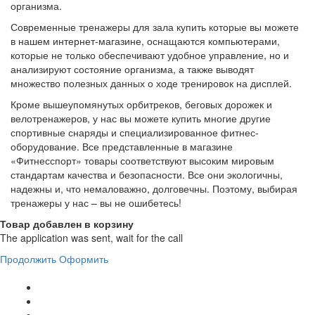
преимущества двух предыдущих категорий товаров. Они
позволяют имитировать ходьбу по лестнице, бег на лыжах и
другие движения. Орбитреки прекрасно влияют на все тело, в
целом, и укрепляют отдельные внутренние системы
организма.
Современные тренажеры для зала купить которые вы можете
в нашем интернет-магазине, оснащаются компьютерами,
которые не только обеспечивают удобное управление, но и
анализируют состояние организма, а также выводят
множество полезных данных о ходе тренировок на дисплей.
Кроме вышеупомянутых орбитреков, беговых дорожек и
велотренажеров, у нас вы можете купить многие другие
спортивные снаряды и специализированное фитнес-
оборудование. Все представленные в магазине
«Фитнесспорт» товары соответствуют высоким мировым
стандартам качества и безопасности. Все они экологичны,
надежны и, что немаловажно, долговечны. Поэтому, выбирая
тренажеры у нас – вы не ошибетесь!
Товар добавлен в корзину
The application was sent, wait for the call
Продолжить
Оформить