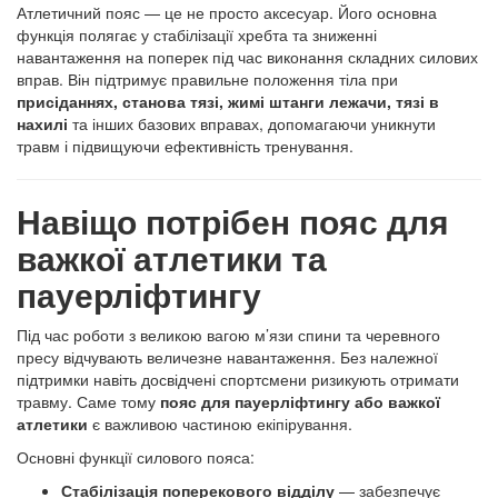
Атлетичний пояс — це не просто аксесуар. Його основна
функція полягає у стабілізації хребта та зниженні
навантаження на поперек під час виконання складних силових
вправ. Він підтримує правильне положення тіла при
присіданнях, станова тязі, жимі штанги лежачи, тязі в
нахилі
та інших базових вправах, допомагаючи уникнути
травм і підвищуючи ефективність тренування.
Навіщо потрібен пояс для
важкої атлетики та
пауерліфтингу
Під час роботи з великою вагою м’язи спини та черевного
пресу відчувають величезне навантаження. Без належної
підтримки навіть досвідчені спортсмени ризикують отримати
травму. Саме тому
пояс для пауерліфтингу або важкої
атлетики
є важливою частиною екіпірування.
Основні функції силового пояса:
Стабілізація поперекового відділу
— забезпечує