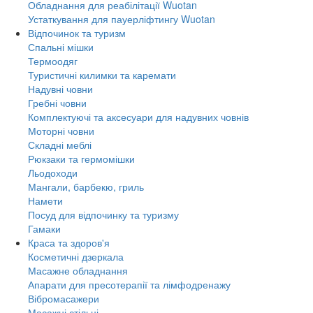
Обладнання для реабілітації Wuotan
Устаткування для пауерліфтингу Wuotan
Відпочинок та туризм
Спальні мішки
Термоодяг
Туристичні килимки та каремати
Надувні човни
Гребні човни
Комплектуючі та аксесуари для надувних човнів
Моторні човни
Складні меблі
Рюкзаки та гермомішки
Льодоходи
Мангали, барбекю, гриль
Намети
Посуд для відпочинку та туризму
Гамаки
Краса та здоров'я
Косметичні дзеркала
Масажне обладнання
Апарати для пресотерапії та лімфодренажу
Вібромасажери
Масажні стільці