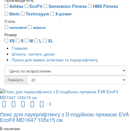
Производитель
Adidas
EcoFit
Generation Fitness
HMS Fitness
Stein
Technogym
X-power
Стать
чоловічі
жіночі
Розмір
XS
S
M
L
XL
Главная
Штанги, гантелі, диски
Пояси для важкої атлетики та пауерліфтингу
Показать:
: 0
Пояс для пауерліфтингу з D-подібною пряжкою EVA
EcoFit MD1647 105x15 см
В наличии