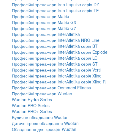
Професійні тренажери Iron Impulse серія DZ
Професійні тренажери Iron Impulse серія TF
Професійні тренажери Matrix
Професійні тренажери Matrix G3
Професійні тренажери Matrix G7
Професійні тренажери InterAtletika
Професійні тренажери InterAtletika NRG Line
Професійні тренажери InterAtletika серія BT
Професійні тренажери InterAtletika серія Explode
Професійні тренажери InterAtletika серія LC
Професійні тренажери InterAtletika серія ST
Професійні тренажери InterAtletika серія Verti
Професійні тренажери InterAtletika серія Xline
Професійні тренажери InterAtletika серія Xline R
Професійні тренажери Oemmebi Fitness
Професійні тренажери Wuotan
Wuotan Hydra Series
Wuotan PRO Series
Wuotan PRO+ Series
Вуличне обладнання Wuotan
Дитяче ігрове обладнання Wuotan
Обладнання для кросфіт Wuotan