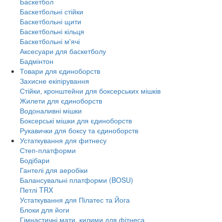
Баскетбол
Баскетбольні стійки
Баскетбольні щити
Баскетбольні кільця
Баскетбольні м'ячі
Аксесуари для баскетболу
Бадмінтон
Товари для єдиноборств
Захисне екіпірування
Стійки, кронштейни для боксерських мішків
Жилети для єдиноборств
Водоналивні мішки
Боксерські мішки для єдиноборств
Рукавички для боксу та єдиноборств
Устаткування для фитнесу
Степ-платформи
Бодібари
Гантелі для аеробіки
Балансувальні платформи (BOSU)
Петлі TRX
Устаткування для Пілатес та Йога
Блоки для йоги
Гімнастичні мати, килими для фітнеса