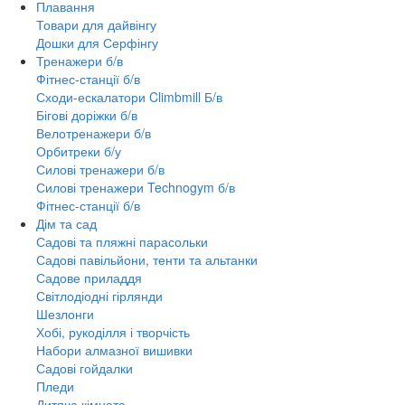
Плавання
Товари для дайвінгу
Дошки для Серфінгу
Тренажери б/в
Фітнес-станції б/в
Сходи-ескалатори Climbmill Б/в
Бігові доріжки б/в
Велотренажери б/в
Орбитреки б/у
Силові тренажери б/в
Силові тренажери Technogym б/в
Фітнес-станції б/в
Дім та сад
Садові та пляжні парасольки
Садові павільйони, тенти та альтанки
Садове приладдя
Світлодіодні гірлянди
Шезлонги
Хобі, рукоділля і творчість
Набори алмазної вишивки
Садові гойдалки
Пледи
Дитяча кімната