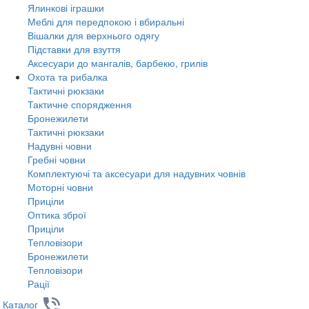
Ялинкові іграшки
Меблі для передпокою і вбиральні
Вішалки для верхнього одягу
Підставки для взуття
Аксесуари до мангалів, барбекю, грилів
Охота та рибалка
Тактичні рюкзаки
Тактичне спорядження
Бронежилети
Тактичні рюкзаки
Надувні човни
Гребні човни
Комплектуючі та аксесуари для надувних човнів
Моторні човни
Приціли
Оптика зброї
Приціли
Тепловізори
Бронежилети
Тепловізори
Рації
Каталог