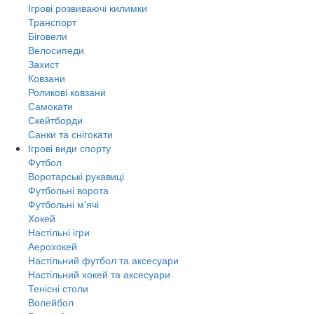
Ігрові розвиваючі килимки
Транспорт
Біговели
Велосипеди
Захист
Ковзани
Роликові ковзани
Самокати
Скейтборди
Санки та снігокати
Ігрові види спорту
Футбол
Воротарські рукавиці
Футбольні ворота
Футбольні м'ячі
Хокей
Настільні ігри
Аерохокей
Настільний футбол та аксесуари
Настільний хокей та аксесуари
Тенісні столи
Волейбол