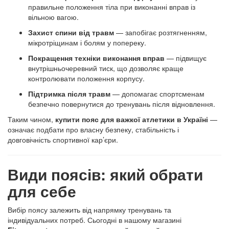
правильне положення тіла при виконанні вправ із
вільною вагою.
Захист спини від травм
— запобігає розтягненням,
мікротріщинам і болям у попереку.
Покращення техніки виконання вправ
— підвищує
внутрішньочеревний тиск, що дозволяє краще
контролювати положення корпусу.
Підтримка після травм
— допомагає спортсменам
безпечно повернутися до тренувань після відновлення.
Таким чином,
купити пояс для важкої атлетики в Україні
—
означає подбати про власну безпеку, стабільність і
довговічність спортивної кар’єри.
Види поясів: який обрати
для себе
Вибір поясу залежить від напрямку тренувань та
індивідуальних потреб. Сьогодні в нашому магазині