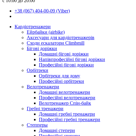
с 10:00 до 20:00
+38 (067) 404-00-09 (Viber)
Кардіотренажери
Ейрбайки (airbike)
Аксесуари для кардіотренажерів
Сходи ескалатори Climbmill
Бігові доріжки
Домашні бігові доріжки
Напівпрофесійні бігові доріжки
Професійні бігові доріжки
Орбітреки
Орбітреки для дому
Професійні орбітреки
Велотренажери
Домашні велотренажери
Професійні велотренажери
Велотренажер Спін-байк
Гребні тренажери
Домашні гребні тренажери
Професійні гребні тренажери
Степперы
Домашні степери
Професійні степери