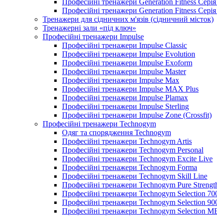
Професійні тренажери Generation Fitness Сері
Професійні тренажери Generation Fitness Сері
Тренажери для сідничних м'язів (сідничний місток)
Тренажерні зали «під ключ»
Професійні тренажери Impulse
Професійні тренажери Impulse Classic
Професійні тренажери Impulse Evolution
Професійні тренажери Impulse Exoform
Професійні тренажери Impulse Master
Професійні тренажери Impulse Max
Професійні тренажери Impulse MAX Plus
Професійні тренажери Impulse Plamax
Професійні тренажери Impulse Sterling
Професійні тренажери Impulse Zone (Crossfit)
Професійні тренажери Technogym
Одяг та спорядження Technogym
Професійні тренажери Technogym Artis
Професійні тренажери Technogym Personal
Професійні тренажери Technogym Excite Live
Професійні тренажери Technogym Forma
Професійні тренажери Technogym Skill Line
Професійні тренажери Technogym Pure Strengt
Професійні тренажери Technogym Selection 70
Професійні тренажери Technogym Selection 90
Професійні тренажери Technogym Selection 