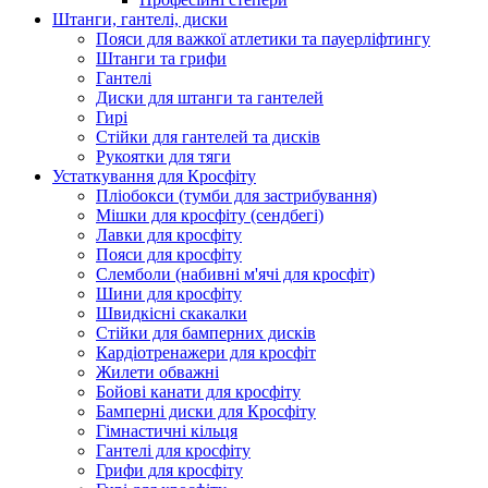
Штанги, гантелі, диски
Пояси для важкої атлетики та пауерліфтингу
Штанги та грифи
Гантелі
Диски для штанги та гантелей
Гирі
Стійки для гантелей та дисків
Рукоятки для тяги
Устаткування для Кросфіту
Пліобокси (тумби для застрибування)
Мішки для кросфіту (сендбегі)
Лавки для кросфіту
Пояси для кросфіту
Слемболи (набивні м'ячі для кросфіт)
Шини для кросфіту
Швидкісні скакалки
Стійки для бамперних дисків
Кардіотренажери для кросфіт
Жилети обважні
Бойові канати для кросфіту
Бамперні диски для Кросфіту
Гімнастичні кільця
Гантелі для кросфіту
Грифи для кросфіту