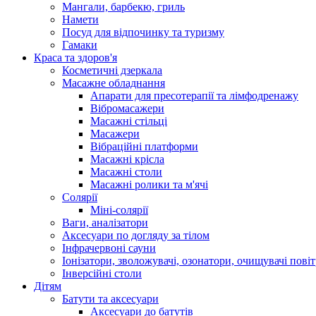
Мангали, барбекю, гриль
Намети
Посуд для відпочинку та туризму
Гамаки
Краса та здоров'я
Косметичні дзеркала
Масажне обладнання
Апарати для пресотерапії та лімфодренажу
Вібромасажери
Масажні стільці
Масажери
Вібраційні платформи
Масажні крісла
Масажні столи
Масажні ролики та м'ячі
Солярії
Міні-солярії
Ваги, аналізатори
Аксесуари по догляду за тілом
Інфрачервоні сауни
Іонізатори, зволожувачі, озонатори, очищувачі повіт
Інверсійні столи
Дітям
Батути та аксесуари
Аксесуари до батутів