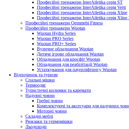
Професійні тренажери InterAtletika серія ST
Професійні тренажери InterAtletika серія Verti
Професійні тренажери InterAtletika серія Xline
Професійні тренажери InterAtletika серія Xline
Професійні тренажери Oemmebi Fitness
Професійні тренажери Wuotan
Wuotan Hydra Series
Wuotan PRO Series
Wuotan PRO+ Series
Вуличне обладнання Wuotan
Дитяче ігрове обладнання Wuotan
Обладнання для кросфіт Wuotan
Обладнання для реабілітації Wuotan
Устаткування для пауерліфтингу Wuotan
Відпочинок та туризм
Спальні мішки
Термоодяг
Туристичні килимки та каремати
Надувні човни
Гребні човни
Комплектуючі та аксесуари для надувних човн
Моторні човни
Складні меблі
Рюкзаки та гермомішки
Льодоходи