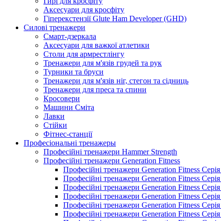
Гирі для кросфіту
Аксесуари для кросфіту
Гіперекстензії Glute Ham Developer (GHD)
Силові тренажери
Смарт-дзеркала
Аксесуари для важкої атлетики
Столи для армрестлінгу
Тренажери для м'язів грудей та рук
Турники та бруси
Тренажери для м'язів ніг, стегон та сідниць
Тренажери для преса та спини
Кросовери
Машини Сміта
Лавки
Стійки
Фітнес-станції
Професіональні тренажеры
Професійні тренажери Hammer Strength
Професійні тренажери Generation Fitness
Професійні тренажери Generation Fitness Сері
Професійні тренажери Generation Fitness Сері
Професійні тренажери Generation Fitness Сері
Професійні тренажери Generation Fitness Сері
Професійні тренажери Generation Fitness Сер
Професійні тренажери Generation Fitness Сері