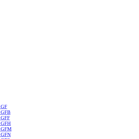
я GF
я GFB
я GFF
я GFH
ія GFM
я GFN