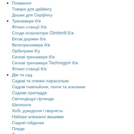
Плавання
Товари для дайвінгу
Дошки для Серфінгу
Тренажери б/в
Фітнес-станції б/в
Сходи-ескалатори Climbmill Б/в
Бігові доріжки б/в
Велотренажери б/в
Орбитреки б/у
Силові тренажери б/в
Силові тренажери Technogym б/в
Фітнес-станції б/в
Дім та сад
Садові та пляжні парасольки
Садові павільйони, тенти та альтанки
Садове приладдя
Світлодіодні гірлянди
Шезлонги
Хобі, рукоділля і творчість
Набори алмазної вишивки
Садові гойдалки
Пледи