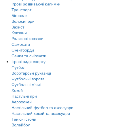
Ігрові розвиваючі килимки
Транспорт
Біговели
Велосипеди
Захист
Ковзани
Роликові ковзани
Самокати
Скейтборди
Санки та снігокати
Ігрові види спорту
Футбол
Воротарські рукавиці
Футбольні ворота
Футбольні м'ячі
Хокей
Настільні ігри
Аерохокей
Настільний футбол та аксесуари
Настільний хокей та аксесуари
Тенісні столи
Волейбол