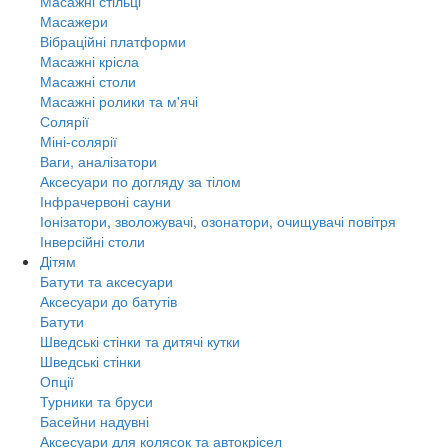
Масажні стільці
Масажери
Вібраційні платформи
Масажні крісла
Масажні столи
Масажні ролики та м'ячі
Солярії
Міні-солярії
Ваги, аналізатори
Аксесуари по догляду за тілом
Інфрачервоні сауни
Іонізатори, зволожувачі, озонатори, очищувачі повітря
Інверсійні столи
Дітям
Батути та аксесуари
Аксесуари до батутів
Батути
Шведські стінки та дитячі кутки
Шведські стінки
Опції
Турники та бруси
Басейни надувні
Аксесуари для колясок та автокрісел