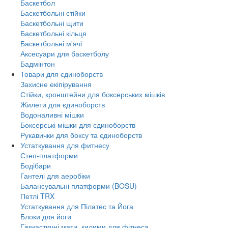
Баскетбол
Баскетбольні стійки
Баскетбольні щити
Баскетбольні кільця
Баскетбольні м'ячі
Аксесуари для баскетболу
Бадмінтон
Товари для єдиноборств
Захисне екіпірування
Стійки, кронштейни для боксерських мішків
Жилети для єдиноборств
Водоналивні мішки
Боксерські мішки для єдиноборств
Рукавички для боксу та єдиноборств
Устаткування для фитнесу
Степ-платформи
Бодібари
Гантелі для аеробіки
Балансувальні платформи (BOSU)
Петлі TRX
Устаткування для Пілатес та Йога
Блоки для йоги
Гімнастичні мати, килими для фітнеса