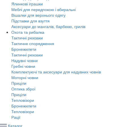
Ялинкові іграшки
Меблі для передпокою і вбиральні
Вішалки для верхнього одягу
Підставки для взуття
Аксесуари до мангалів, барбекю, грилів
Охота та рибалка
Тактичні рюкзаки
Тактичне спорядження
Бронежилети
Тактичні рюкзаки
Надувні човни
Гребні човни
Комплектуючі та аксесуари для надувних човнів
Моторні човни
Приціли
Оптика зброї
Приціли
Тепловізори
Бронежилети
Тепловізори
Рації
Каталог