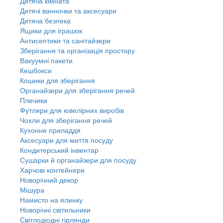
Дитяча кімната
Дитячі ванночки та аксесуари
Дитяча безпека
Ящики для іграшок
Антисептики та санітайзери
Зберігання та організація простору
Вакуумні пакети
Кешбокси
Кошики для зберігання
Органайзери для зберігання речей
Плечики
Футляри для ювелірних виробів
Чохли для зберігання речей
Кухонне приладдя
Аксесуари для миття посуду
Кондитерський інвентар
Сушарки й органайзери для посуду
Харчові контейнери
Новорічний декор
Мішура
Намисто на ялинку
Новорічні світильники
Світлодіодні гірлянди