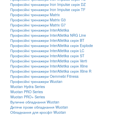
Професійні тренажери Iron Impulse серія DZ
Професійні тренажери Iron Impulse серія TF
Професійні тренажери Matrix
Професійні тренажери Matrix G3
Професійні тренажери Matrix G7
Професійні тренажери InterAtletika
Професійні тренажери InterAtletika NRG Line
Професійні тренажери InterAtletika серія BT
Професійні тренажери InterAtletika серія Explode
Професійні тренажери InterAtletika серія LC
Професійні тренажери InterAtletika серія ST
Професійні тренажери InterAtletika серія Verti
Професійні тренажери InterAtletika серія Xline
Професійні тренажери InterAtletika серія Xline R
Професійні тренажери Oemmebi Fitness
Професійні тренажери Wuotan
Wuotan Hydra Series
Wuotan PRO Series
Wuotan PRO+ Series
Вуличне обладнання Wuotan
Дитяче ігрове обладнання Wuotan
Обладнання для кросфіт Wuotan