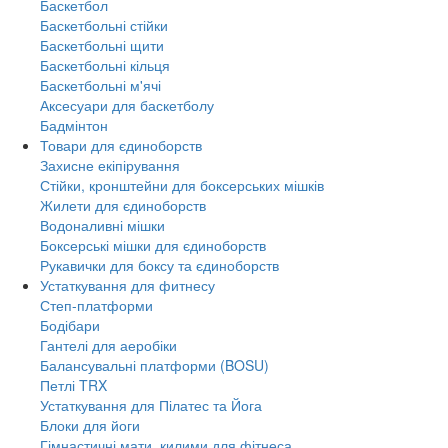
Баскетбол
Баскетбольні стійки
Баскетбольні щити
Баскетбольні кільця
Баскетбольні м'ячі
Аксесуари для баскетболу
Бадмінтон
Товари для єдиноборств
Захисне екіпірування
Стійки, кронштейни для боксерських мішків
Жилети для єдиноборств
Водоналивні мішки
Боксерські мішки для єдиноборств
Рукавички для боксу та єдиноборств
Устаткування для фитнесу
Степ-платформи
Бодібари
Гантелі для аеробіки
Балансувальні платформи (BOSU)
Петлі TRX
Устаткування для Пілатес та Йога
Блоки для йоги
Гімнастичні мати, килими для фітнеса