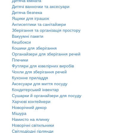
Дитяча кімната
Дитячі ванночки та аксесуари
Дитяча безпека
Ящики для іграшок
Антисептики та санітайзери
Зберігання та організація простору
Вакуумні пакети
Кешбокси
Кошики для зберігання
Органайзери для зберігання речей
Плечики
Футляри для ювелірних виробів
Чохли для зберігання речей
Кухонне приладдя
Аксесуари для миття посуду
Кондитерський інвентар
Сушарки й органайзери для посуду
Харчові контейнери
Новорічний декор
Мішура
Намисто на ялинку
Новорічні світильники
Світлодіодні гірлянди