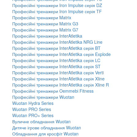
Професійні тренажери Iron Impulse серія DZ
Професійні тренажери Iron Impulse серія TF
Професійні тренажери Matrix
Професійні тренажери Matrix G3
Професійні тренажери Matrix G7
Професійні тренажери InterAtletika
Професійні тренажери InterAtletika NRG Line
Професійні тренажери InterAtletika серія BT
Професійні тренажери InterAtletika серія Explode
Професійні тренажери InterAtletika серія LC
Професійні тренажери InterAtletika серія ST
Професійні тренажери InterAtletika серія Verti
Професійні тренажери InterAtletika серія Xline
Професійні тренажери InterAtletika серія Xline R
Професійні тренажери Oemmebi Fitness
Професійні тренажери Wuotan
Wuotan Hydra Series
Wuotan PRO Series
Wuotan PRO+ Series
Вуличне обладнання Wuotan
Дитяче ігрове обладнання Wuotan
Обладнання для кросфіт Wuotan