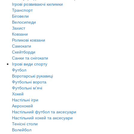
Ігрові розвиваючі килимки
Транспорт
Біговели
Велосипеди
Захист
Ковзани
Роликові ковзани
Самокати
Скейтборди
Санки та снігокати
Ігрові види спорту
Футбол
Воротарські рукавиці
Футбольні ворота
Футбольні м'ячі
Хокей
Настільні ігри
Аерохокей
Настільний футбол та аксесуари
Настільний хокей та аксесуари
Тенісні столи
Волейбол