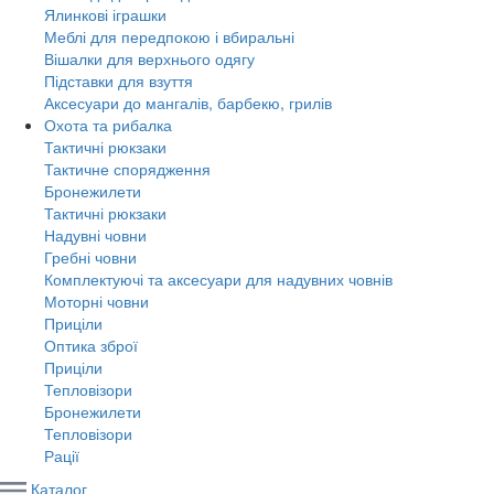
Ялинкові іграшки
Меблі для передпокою і вбиральні
Вішалки для верхнього одягу
Підставки для взуття
Аксесуари до мангалів, барбекю, грилів
Охота та рибалка
Тактичні рюкзаки
Тактичне спорядження
Бронежилети
Тактичні рюкзаки
Надувні човни
Гребні човни
Комплектуючі та аксесуари для надувних човнів
Моторні човни
Приціли
Оптика зброї
Приціли
Тепловізори
Бронежилети
Тепловізори
Рації
Каталог