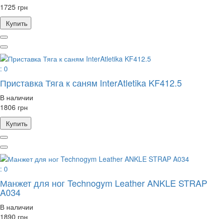
1725 грн
Купить
: 0
Приставка Тяга к саням InterAtletika KF412.5
В наличии
1806 грн
Купить
: 0
Манжет для ног Technogym Leather ANKLE STRAP
A034
В наличии
1890 грн