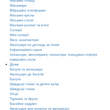
Масажні стільці
Масажери
Вібраційні платформи
Масажні крісла
Масажні столи
Масажні ролики та м'ячі
Солярії
Міні-солярії
Ваги, аналізатори
Аксесуари по догляду за тілом
Інфрачервоні сауни
Іонізатори, зволожувачі, озонатори, очищувачі повітря
Інверсійні столи
Дітям
Батути та аксесуари
Аксесуари до батутів
Батути
Шведські стінки та дитячі кутки
Шведські стінки
Опції
Турники та бруси
Басейни надувні
Аксесуари для колясок та автокрісел