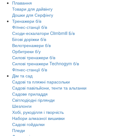
Плавання
Товари для дайвінгу
Дошки для Серфінгу
Тренажери б/в
Фітнес-станції б/в
Сходи-ескалатори Climbmill Б/в
Бігові доріжки б/в
Велотренажери б/в
Орбитреки б/у
Силові тренажери б/в
Силові тренажери Technogym б/в
Фітнес-станції б/в
Дім та сад
Садові та пляжні парасольки
Садові павільйони, тенти та альтанки
Садове приладдя
Світлодіодні гірлянди
Шезлонги
Хобі, рукоділля і творчість
Набори алмазної вишивки
Садові гойдалки
Пледи