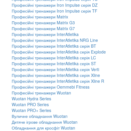
Професійні тренажери Iron Impulse серія DZ
Професійні тренажери Iron Impulse серія TF
Професійні тренажери Matrix
Професійні тренажери Matrix G3
Професійні тренажери Matrix G7
Професійні тренажери InterAtletika
Професійні тренажери InterAtletika NRG Line
Професійні тренажери InterAtletika серія BT
Професійні тренажери InterAtletika серія Explode
Професійні тренажери InterAtletika серія LC
Професійні тренажери InterAtletika серія ST
Професійні тренажери InterAtletika серія Verti
Професійні тренажери InterAtletika серія Xline
Професійні тренажери InterAtletika серія Xline R
Професійні тренажери Oemmebi Fitness
Професійні тренажери Wuotan
Wuotan Hydra Series
Wuotan PRO Series
Wuotan PRO+ Series
Вуличне обладнання Wuotan
Дитяче ігрове обладнання Wuotan
Обладнання для кросфіт Wuotan