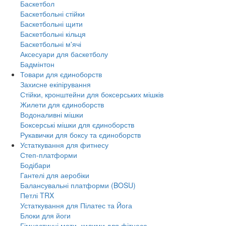
Баскетбол
Баскетбольні стійки
Баскетбольні щити
Баскетбольні кільця
Баскетбольні м'ячі
Аксесуари для баскетболу
Бадмінтон
Товари для єдиноборств
Захисне екіпірування
Стійки, кронштейни для боксерських мішків
Жилети для єдиноборств
Водоналивні мішки
Боксерські мішки для єдиноборств
Рукавички для боксу та єдиноборств
Устаткування для фитнесу
Степ-платформи
Бодібари
Гантелі для аеробіки
Балансувальні платформи (BOSU)
Петлі TRX
Устаткування для Пілатес та Йога
Блоки для йоги
Гімнастичні мати, килими для фітнеса