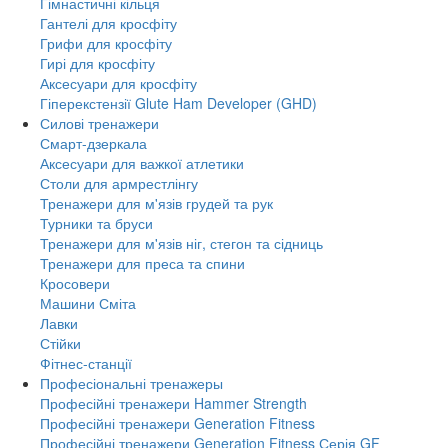
Гімнастичні кільця
Гантелі для кросфіту
Грифи для кросфіту
Гирі для кросфіту
Аксесуари для кросфіту
Гіперекстензії Glute Ham Developer (GHD)
Силові тренажери
Смарт-дзеркала
Аксесуари для важкої атлетики
Столи для армрестлінгу
Тренажери для м'язів грудей та рук
Турники та бруси
Тренажери для м'язів ніг, стегон та сідниць
Тренажери для преса та спини
Кросовери
Машини Сміта
Лавки
Стійки
Фітнес-станції
Професіональні тренажеры
Професійні тренажери Hammer Strength
Професійні тренажери Generation Fitness
Професійні тренажери Generation Fitness Серія GF