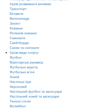
Ігрові розвиваючі килимки
Транспорт
Біговели
Велосипеди
Захист
Ковзани
Роликові ковзани
Самокати
Скейтборди
Санки та снігокати
Ігрові види спорту
Футбол
Воротарські рукавиці
Футбольні ворота
Футбольні м'ячі
Хокей
Настільні ігри
Аерохокей
Настільний футбол та аксесуари
Настільний хокей та аксесуари
Тенісні столи
Волейбол