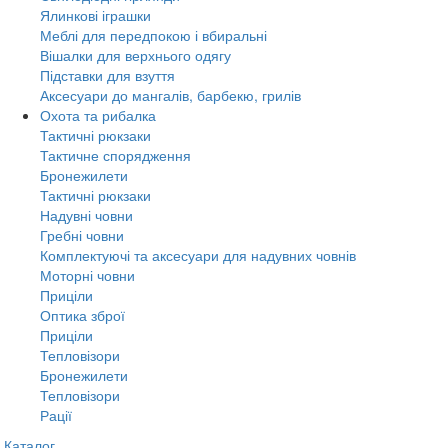
Ялинкові іграшки
Меблі для передпокою і вбиральні
Вішалки для верхнього одягу
Підставки для взуття
Аксесуари до мангалів, барбекю, грилів
Охота та рибалка
Тактичні рюкзаки
Тактичне спорядження
Бронежилети
Тактичні рюкзаки
Надувні човни
Гребні човни
Комплектуючі та аксесуари для надувних човнів
Моторні човни
Приціли
Оптика зброї
Приціли
Тепловізори
Бронежилети
Тепловізори
Рації
Каталог