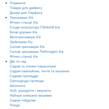
Плавання
Товари для дайвінгу
Дошки для Серфінгу
Тренажери б/в
Фітнес-станції б/в
Сходи-ескалатори Climbmill Б/в
Бігові доріжки б/в
Велотренажери б/в
Орбитреки б/у
Силові тренажери б/в
Силові тренажери Technogym б/в
Фітнес-станції б/в
Дім та сад
Садові та пляжні парасольки
Садові павільйони, тенти та альтанки
Садове приладдя
Світлодіодні гірлянди
Шезлонги
Хобі, рукоділля і творчість
Набори алмазної вишивки
Садові гойдалки
Пледи