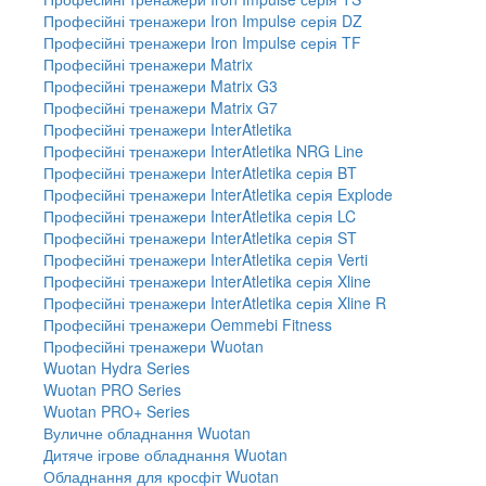
Професійні тренажери Iron Impulse серія DZ
Професійні тренажери Iron Impulse серія TF
Професійні тренажери Matrix
Професійні тренажери Matrix G3
Професійні тренажери Matrix G7
Професійні тренажери InterAtletika
Професійні тренажери InterAtletika NRG Line
Професійні тренажери InterAtletika серія BT
Професійні тренажери InterAtletika серія Explode
Професійні тренажери InterAtletika серія LC
Професійні тренажери InterAtletika серія ST
Професійні тренажери InterAtletika серія Verti
Професійні тренажери InterAtletika серія Xline
Професійні тренажери InterAtletika серія Xline R
Професійні тренажери Oemmebi Fitness
Професійні тренажери Wuotan
Wuotan Hydra Series
Wuotan PRO Series
Wuotan PRO+ Series
Вуличне обладнання Wuotan
Дитяче ігрове обладнання Wuotan
Обладнання для кросфіт Wuotan