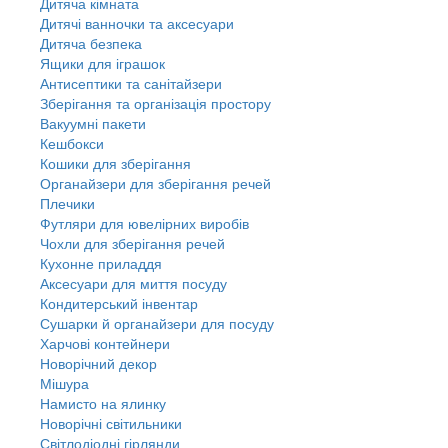
Дитяча кімната
Дитячі ванночки та аксесуари
Дитяча безпека
Ящики для іграшок
Антисептики та санітайзери
Зберігання та організація простору
Вакуумні пакети
Кешбокси
Кошики для зберігання
Органайзери для зберігання речей
Плечики
Футляри для ювелірних виробів
Чохли для зберігання речей
Кухонне приладдя
Аксесуари для миття посуду
Кондитерський інвентар
Сушарки й органайзери для посуду
Харчові контейнери
Новорічний декор
Мішура
Намисто на ялинку
Новорічні світильники
Світлодіодні гірлянди