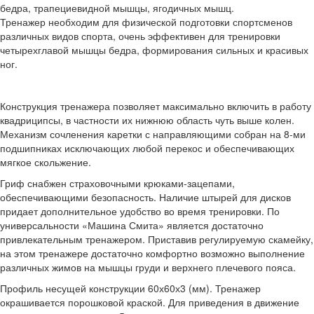
бедра, трапециевидной мышцы, ягодичных мышц.
Тренажер необходим для физической подготовки спортсменов
различных видов спорта, очень эффективен для тренировки
четырехглавой мышцы бедра, формирования сильных и красивых
ног.
Конструкция тренажера позволяет максимально включить в работу
квадриципсы, в частности их нижнюю область чуть выше колен.
Механизм сочленения каретки с направляющими собран на 8-ми
подшипниках исключающих любой перекос и обеспечивающих
мягкое скольжение.
Гриф снабжен страховочными крюками-зацепами,
обеспечивающими безопасность. Наличие штырей для дисков
придает дополнительное удобство во время тренировки. По
универсальности «Машина Смита» является достаточно
привлекательным тренажером. Приставив регулируемую скамейку,
на этом тренажере достаточно комфортно возможно выполнение
различных жимов на мышцы груди и верхнего плечевого пояса.
Профиль несущей конструкции 60х60х3 (мм). Тренажер
окрашивается порошковой краской. Для приведения в движение