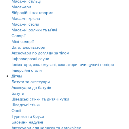
Масажні стільці
Масажери
Вібраційні платформи
Масажні крісла
Масажні столи
Масажні ролики та м'ячі
Солярії
Міні-солярії
Ваги, аналізатори
Аксесуари по догляду за тілом
Інфрачервоні сауни
Іонізатори, зволожувачі, озонатори, очищувачі повітря
Інверсійні столи
Дітям
Батути та аксесуари
Аксесуари до батутів
Батути
Шведські стінки та дитячі кутки
Шведські стінки
Опції
Турники та бруси
Басейни надувні
Аксесуари для колясок та автокрісел