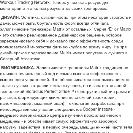
Workout Tracking Network. Теперь у них есть ресурс для
мониторинга и анализа результатов своих тренировок.
ДИЗАЙН.
Эстетика, органичность, при этом некоторая строгость и
даже, может быть, брутальность форм всегда отличала
эллиптические тренажеры Matrix от остальных. Серия "E" от Matrix
- это отлично реализованное дизайнерское решение, которое
зарекомендовало себя и доказало свою эффективность среди
пользователей множества фитнес-клубов по всему миру. Не зря
дизайнерское подразделение Matrix имеет репутацию лучшего в
Северной Атлантике.
БИОМЕХАНИКА.
Эллиптические тренажеры Matrix традиционно
отличает великолепный ход и самая высокая эффективность
выполнения упражнений. Это обеспечивается использованием не
только лучших в отрасли комплектующих, но и запатентованной
технологией Bioradius Perfect Stride™ (конструктивный тип рамы и
рычагов, формирующих движение по сложной траектории,
напоминающей ломанный овал). Технология разработана при
непосредственном участии специалистов Cooper Institute -
ведущего американского центра изучения профилактической
медицины - и обеспечивает самую эффективную аэробную
нагрузку, задействуя, в первую очередь, мышцы нижней части тела
с акцентом на бедра и ягодицы. Дополняет уникальные