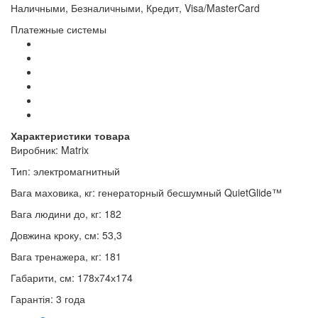
Наличными, Безналичными, Кредит, Visa/MasterCard
Платежные системы
Характеристики товара
Виробник
: Matrix
Тип
: электромагнитный
Вага маховика, кг
: генераторный бесшумный QuietGlide™
Вага людини до, кг
: 182
Довжина кроку, см
: 53,3
Вага тренажера, кг
: 181
Габарити, см
: 178х74х174
Гарантія
: 3 года