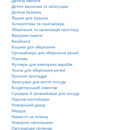
Дитяча кімната
Дитячі ванночки та аксесуари
Дитяча безпека
Ящики для іграшок
Антисептики та санітайзери
Зберігання та організація простору
Вакуумні пакети
Кешбокси
Кошики для зберігання
Органайзери для зберігання речей
Плечики
Футляри для ювелірних виробів
Чохли для зберігання речей
Кухонне приладдя
Аксесуари для миття посуду
Кондитерський інвентар
Сушарки й органайзери для посуду
Харчові контейнери
Новорічний декор
Мішура
Намисто на ялинку
Новорічні світильники
Світлодіодні гірлянди