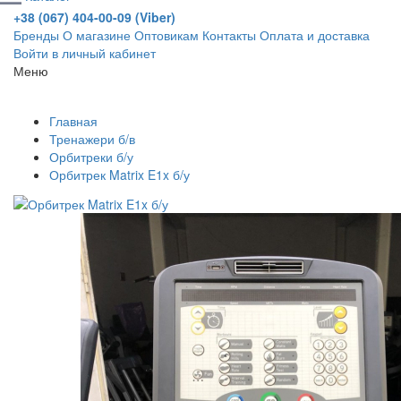
+38 (067) 404-00-09 (Viber)
Бренды
О магазине
Оптовикам
Контакты
Оплата и доставка
Войти в личный кабинет
Меню
Главная
Тренажери б/в
Орбитреки б/у
Орбитрек Matrix E1x б/у