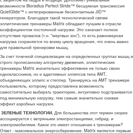
возможности Bioradius Perfect Stride™ бесшумная трансмиссия
QuietGlide™ с интегрированным бесконтактным JID™
генератором. Благодаря такой технологической связке
эллиптические тренажеры Matrix обладают лучшим в отрасли
коэффициентом постоянной нагрузки. Это означает полное
отсутствие провалов (т.н. "мертвых зон"), то есть равномерная
нагрузка сохраняется по всему циклу вращения, что очень важно
для правильной тренировки мышц.
За счет точечной специализации на определенных группах мышц и
строго прописанному алгоритму движения, эллиптические
тренажеры Matrix значительно эффективнее не только своих
одноклассников, но и адаптивных эллипсов типа AMT,
объединяющих эллипс и степпер. Тренируясь на AMT тренажере
пользователь, которому предоставлена возможность
самостоятельно выбирать траекторию, интуитивно подстраивается
под минимальную нагрузку, тем самым значительно снижая
эффект аэробных нагрузок.
ЗЕЛЕНЫЕ ТЕХНОЛОГИИ.
Для большинства этот термин скорее
ассоциируется с ветряными электростанциями, гибрид- и
электромобилями. Какое это имеет отношение к тренажерам?
Ответ - максимальное энергосбережение. Matrix является первым