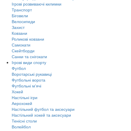
Ігрові розвиваючі килимки
Транспорт
Біговели
Велосипеди
Захист
Ковзани
Роликові ковзани
Самокати
Скейтборди
Санки та снігокати
Ігрові види спорту
Футбол
Воротарські рукавиці
Футбольні ворота
Футбольні м'ячі
Хокей
Настільні ігри
Аерохокей
Настільний футбол та аксесуари
Настільний хокей та аксесуари
Тенісні столи
Волейбол