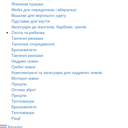
Ялинкові іграшки
Меблі для передпокою і вбиральні
Вішалки для верхнього одягу
Підставки для взуття
Аксесуари до мангалів, барбекю, грилів
Охота та рибалка
Тактичні рюкзаки
Тактичне спорядження
Бронежилети
Тактичні рюкзаки
Надувні човни
Гребні човни
Комплектуючі та аксесуари для надувних човнів
Моторні човни
Приціли
Оптика зброї
Приціли
Тепловізори
Бронежилети
Тепловізори
Рації
Каталог