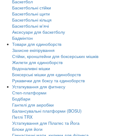
Баскетбол
Баскетбольні стійки
Баскетбольні щити
Баскетбольні кільця
Баскетбольні м'ячі
Аксесуари для баскетболу
Бадмінтон
Товари для єдиноборств
Захисне екіпірування
Стійки, кронштейни для боксерських мішків
Жилети для єдиноборств
Водоналивні мішки
Боксерські мішки для єдиноборств
Рукавички для боксу та єдиноборств
Устаткування для фитнесу
Степ-платформи
Бодібари
Гантелі для аеробіки
Балансувальні платформи (BOSU)
Петлі TRX
Устаткування для Пілатес та Йога
Блоки для йоги
Гімнастичні мати, килими для фітнеса