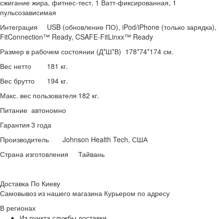
сжигание жира, фитнес-тест, 1 Ватт-фиксированная, 1
пульсозависимая
Интеграция
USB (обновление ПО), iPod/iPhone (только зарядка),
FitConnection™ Ready, CSAFE-FitLinxx™ Ready
Размер в рабочем состоянии (Д*Ш*В)
178*74*174 см.
Вес нетто
181 кг.
Вес брутто
194 кг.
Макс. вес пользователя
182 кг.
Питание
автономно
Гарантия
3 года
Производитель
Johnson Health Tech, США
Страна изготовления
Тайвань
Доставка По Киеву
Самовывоз из нашего магазина Курьером по адресу
В регионах
Из пункта службы доставки