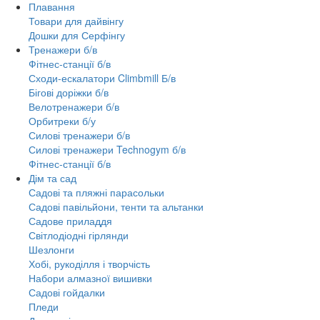
Плавання
Товари для дайвінгу
Дошки для Серфінгу
Тренажери б/в
Фітнес-станції б/в
Сходи-ескалатори Climbmill Б/в
Бігові доріжки б/в
Велотренажери б/в
Орбитреки б/у
Силові тренажери б/в
Силові тренажери Technogym б/в
Фітнес-станції б/в
Дім та сад
Садові та пляжні парасольки
Садові павільйони, тенти та альтанки
Садове приладдя
Світлодіодні гірлянди
Шезлонги
Хобі, рукоділля і творчість
Набори алмазної вишивки
Садові гойдалки
Пледи