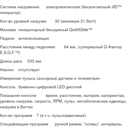
Система нагружения
электромагнитная (бесконтактный JID™
генератор)
Кол-во уровней нагрузки
30 (минимум 21 Ватт)
Маховик
генераторный бесшумный QuietGlide™
Педали
антискользящие
Расстояние между педалями
64 мм. (супермалый Q-Фактор
E.S.Q.F.™)
Длина шага
533 мм.
Наклон
отсутствует
Измерение пульса
сенсорные датчики и телеметрия
Консоль
буквенно-цифровой LED дисплей
Показания консоли
время, расстояние, калории, калории/час,
уровень нагрузки, скорость, RPM, пульс, метаболические единицы,
нагрузка в Ваттах
Кол-во программ
7 (в т.ч. пульсозависимая)
Спецификации программ
ручной режим, "холмы", интервалы,