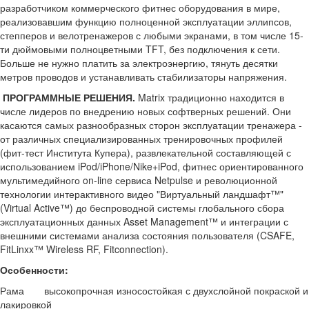
разработчиком коммерческого фитнес оборудования в мире,
реализовавшим функцию полноценной эксплуатации эллипсов,
степперов и велотренажеров с любыми экранами, в том числе 15-
ти дюймовыми полноцветными TFT, без подключения к сети.
Больше не нужно платить за электроэнергию, тянуть десятки
метров проводов и устанавливать стабилизаторы напряжения.
ПРОГРАММНЫЕ РЕШЕНИЯ.
Matrix традиционно находится в
числе лидеров по внедрению новых софтверных решений. Они
касаются самых разнообразных сторон эксплуатации тренажера -
от различных специализированных тренировочных профилей
(фит-тест Института Купера), развлекательной составляющей с
использованием iPod/iPhone/Nike+iPod, фитнес ориентированного
мультимедийного on-line сервиса Netpulse и революционной
технологии интерактивного видео "Виртуальный ландшафт™"
(Virtual Active™) до беспроводной системы глобального сбора
эксплуатационных данных Asset Management™ и интеграции с
внешними системами анализа состояния пользователя (CSAFE,
FitLinxx™ Wireless RF, Fitconnection).
Особенности:
Рама
высокопрочная износостойкая с двухслойной покраской и
лакировкой