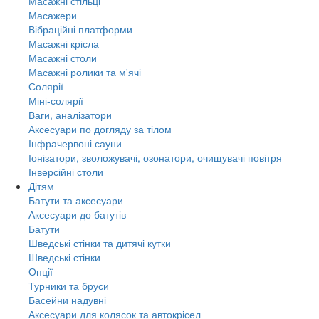
Масажні стільці
Масажери
Вібраційні платформи
Масажні крісла
Масажні столи
Масажні ролики та м'ячі
Солярії
Міні-солярії
Ваги, аналізатори
Аксесуари по догляду за тілом
Інфрачервоні сауни
Іонізатори, зволожувачі, озонатори, очищувачі повітря
Інверсійні столи
Дітям
Батути та аксесуари
Аксесуари до батутів
Батути
Шведські стінки та дитячі кутки
Шведські стінки
Опції
Турники та бруси
Басейни надувні
Аксесуари для колясок та автокрісел