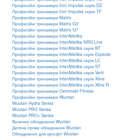
Професійні тренажери Iron Impulse серія DZ
Професійні тренажери Iron Impulse серія TF
Професійні тренажери Matrix
Професійні тренажери Matrix G3
Професійні тренажери Matrix G7
Професійні тренажери InterAtletika
Професійні тренажери InterAtletika NRG Line
Професійні тренажери InterAtletika серія BT
Професійні тренажери InterAtletika серія Explode
Професійні тренажери InterAtletika серія LC
Професійні тренажери InterAtletika серія ST
Професійні тренажери InterAtletika серія Verti
Професійні тренажери InterAtletika серія Xline
Професійні тренажери InterAtletika серія Xline R
Професійні тренажери Oemmebi Fitness
Професійні тренажери Wuotan
Wuotan Hydra Series
Wuotan PRO Series
Wuotan PRO+ Series
Вуличне обладнання Wuotan
Дитяче ігрове обладнання Wuotan
Обладнання для кросфіт Wuotan