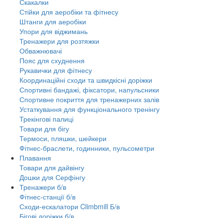
Скакалки
Стійки для аеробіки та фітнесу
Штанги для аеробіки
Упори для віджимань
Тренажери для розтяжки
Обважнювачі
Пояс для схуднення
Рукавички для фітнесу
Координаційні сходи та швидкісні доріжки
Спортивні бандажі, фіксатори, напульсники
Спортивне покриття для тренажерних залів
Устаткування для функціонального тренінгу
Трекінгові палиці
Товари для бігу
Термоси, пляшки, шейкери
Фітнес-браслети, годинники, пульсометри
Плавання
Товари для дайвінгу
Дошки для Серфінгу
Тренажери б/в
Фітнес-станції б/в
Сходи-ескалатори Climbmill Б/в
Бігові доріжки б/в