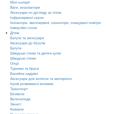
Міні-солярії
Ваги, аналізатори
Аксесуари по догляду за тілом
Інфрачервоні сауни
Іонізатори, зволожувачі, озонатори, очищувачі повітря
Інверсійні столи
Дітям
Батути та аксесуари
Аксесуари до батутів
Батути
Шведські стінки та дитячі кутки
Шведські стінки
Опції
Турники та бруси
Басейни надувні
Аксесуари для колясок та автокрісел
Ігрові розвиваючі килимки
Транспорт
Біговели
Велосипеди
Захист
Ковзани
Роликові ковзани