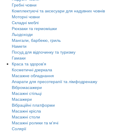
Гребні човни
Комплектуючі та аксесуари для надувних човнів
Моторні човни
Складні меблі
Рюкзаки та гермомішки
Льодоходи
Мангали, барбекю, гриль
Намети
Посуд для відпочинку та туризму
Гамаки
Краса та здоров'я
Косметичні дзеркала
Масажне обладнання
Апарати для пресотерапії та лімфодренажу
Вібромасажери
Масажні стільці
Масажери
Вібраційні платформи
Масажні крісла
Масажні столи
Масажні ролики та м'ячі
Солярії