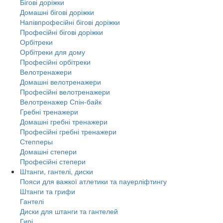
Бігові доріжки
Домашні бігові доріжки
Напівпрофесійні бігові доріжки
Професійні бігові доріжки
Орбітреки
Орбітреки для дому
Професійні орбітреки
Велотренажери
Домашні велотренажери
Професійні велотренажери
Велотренажер Спін-байк
Гребні тренажери
Домашні гребні тренажери
Професійні гребні тренажери
Степперы
Домашні степери
Професійні степери
Штанги, гантелі, диски
Пояси для важкої атлетики та пауерліфтингу
Штанги та грифи
Гантелі
Диски для штанги та гантелей
Гирі