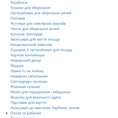
Кешбокси
Кошики для зберігання
Органайзери для зберігання речей
Плечики
Футляри для ювелірних виробів
Чохли для зберігання речей
Кухонне приладдя
Аксесуари для миття посуду
Кондитерський інвентар
Сушарки й органайзери для посуду
Харчові контейнери
Новорічний декор
Мішура
Намисто на ялинку
Новорічні світильники
Світлодіодні гірлянди
Ялинкові іграшки
Меблі для передпокою і вбиральні
Вішалки для верхнього одягу
Підставки для взуття
Аксесуари до мангалів, барбекю, грилів
Охота та рибалка
Тактичні рюкзаки