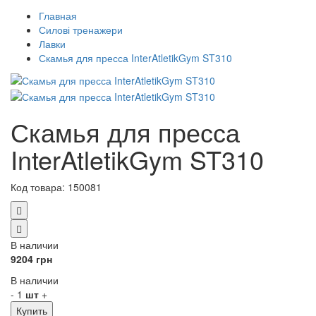
Главная
Силові тренажери
Лавки
Скамья для пресса InterAtletikGym ST310
Скамья для пресса
InterAtletikGym ST310
Код товара:
150081
В наличии
9204 грн
В наличии
-
1
шт
+
Купить