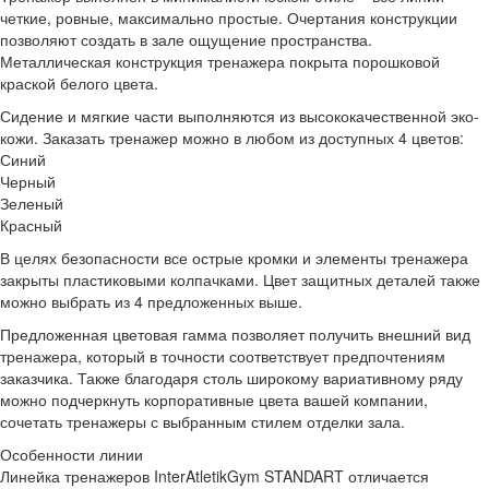
четкие, ровные, максимально простые. Очертания конструкции
позволяют создать в зале ощущение пространства.
Металлическая конструкция тренажера покрыта порошковой
краской белого цвета.
Сидение и мягкие части выполняются из высококачественной эко-
кожи. Заказать тренажер можно в любом из доступных 4 цветов:
Синий
Черный
Зеленый
Красный
В целях безопасности все острые кромки и элементы тренажера
закрыты пластиковыми колпачками. Цвет защитных деталей также
можно выбрать из 4 предложенных выше.
Предложенная цветовая гамма позволяет получить внешний вид
тренажера, который в точности соответствует предпочтениям
заказчика. Также благодаря столь широкому вариативному ряду
можно подчеркнуть корпоративные цвета вашей компании,
сочетать тренажеры с выбранным стилем отделки зала.
Особенности линии
Линейка тренажеров InterAtletikGym STANDART отличается