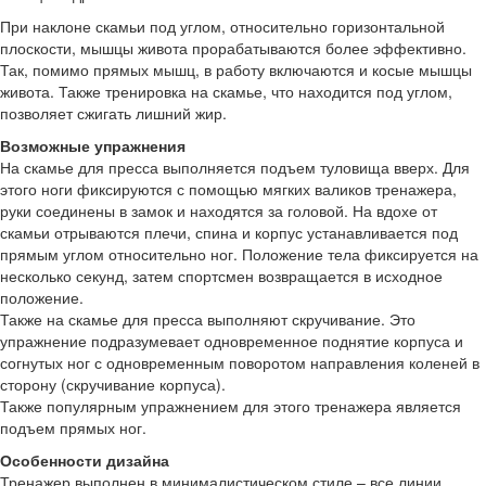
При наклоне скамьи под углом, относительно горизонтальной
плоскости, мышцы живота прорабатываются более эффективно.
Так, помимо прямых мышц, в работу включаются и косые мышцы
живота. Также тренировка на скамье, что находится под углом,
позволяет сжигать лишний жир.
Возможные упражнения
На скамье для пресса выполняется подъем туловища вверх. Для
этого ноги фиксируются с помощью мягких валиков тренажера,
руки соединены в замок и находятся за головой. На вдохе от
скамьи отрываются плечи, спина и корпус устанавливается под
прямым углом относительно ног. Положение тела фиксируется на
несколько секунд, затем спортсмен возвращается в исходное
положение.
Также на скамье для пресса выполняют скручивание. Это
упражнение подразумевает одновременное поднятие корпуса и
согнутых ног с одновременным поворотом направления коленей в
сторону (скручивание корпуса).
Также популярным упражнением для этого тренажера является
подъем прямых ног.
Особенности дизайна
Тренажер выполнен в минималистическом стиле – все линии