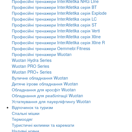
Професійні тренажери InterAtletika NRG Line
Професійні тренажери InterAtletika серія BT
Професійні тренажери InterAtletika серія Explode
Професійні тренажери InterAtletika серія LC
Професійні тренажери InterAtletika серія ST
Професійні тренажери InterAtletika серія Verti
Професійні тренажери InterAtletika серія Xline
Професійні тренажери InterAtletika серія Xline R
Професійні тренажери Oemmebi Fitness
Професійні тренажери Wuotan
Wuotan Hydra Series
Wuotan PRO Series
Wuotan PRO+ Series
Вуличне обладнання Wuotan
Дитяче ігрове обладнання Wuotan
Обладнання для кросфіт Wuotan
Обладнання для реабілітації Wuotan
Устаткування для пауерліфтингу Wuotan
Відпочинок та туризм
Спальні мішки
Термоодяг
Туристичні килимки та каремати
Надувні човни