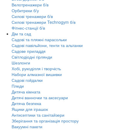
Велотренажери б/в
Орбитреки б/у
Силові тренажери б/в
Силові тренажери Technogym б/в
Фітнес-станції б/в
Дім та сад
Садові та пляжні парасольки
Садові павільйони, тенти та альтанки
Садове приладдя
Світлодіодні гірлянди
Шезлонги
Хобі, рукоділля і творчість
Набори алмазної вишивки
Садові гойдалки
Пледи
Дитяча кімната
Дитячі ванночки та аксесуари
Дитяча безпека
Ящики для іграшок
Антисептики та санітайзери
Зберігання та організація простору
Вакуумні пакети